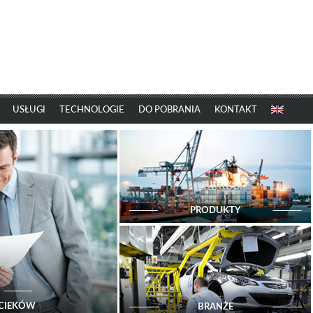
USŁUGI
TECHNOLOGIE
DO POBRANIA
KONTAKT
PRODUKTY
ŚCIEKÓW
BRANŻE